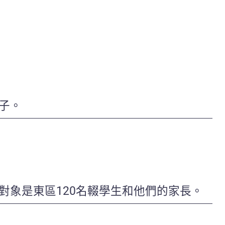
子。
象是東區120名輟學生和他們的家長。