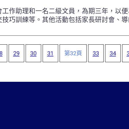
會工作助理和一名二級文員，為期三年，以便
交技巧訓練等。其他活動包括家長研討會、導
8
29
30
31
第
32
頁
33
34