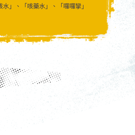
咳水」、「咳藥水」、「囉囉攣」