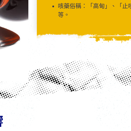
咳藥俗稱：「高甸」、「止
等。
響