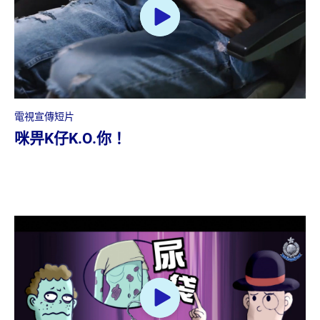
電視宣傳短片
咪畀K仔K.O.你！