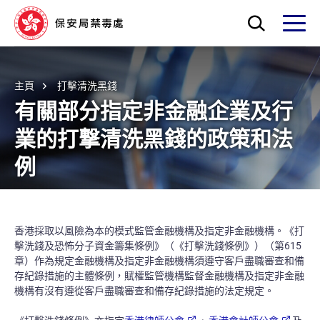
Skip to main content
打開搜索框
打開
主頁
打擊清洗黑錢
有關部分指定非金融企業及行
業的打撃清洗黑錢的政策和法
例
香港採取以風險為本的模式監管金融機構及指定非金融機構。《打
擊洗錢及恐怖分子資金籌集條例》（《打擊洗錢條例》）（第615
章）作為規定金融機構及指定非金融機構須遵守客戶盡職審查和備
存紀錄措施的主體條例，賦權監管機構監督金融機構及指定非金融
機構有沒有遵從客戶盡職審查和備存紀錄措施的法定規定。