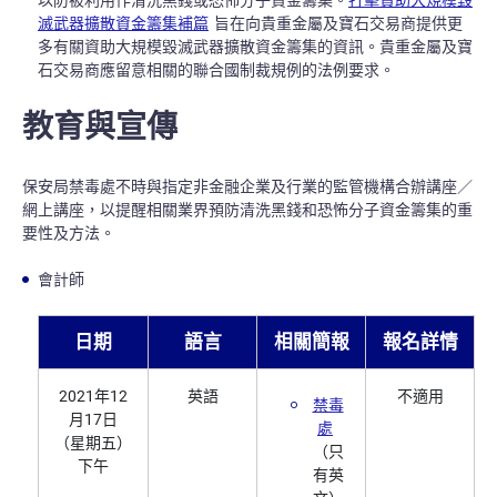
以防被利用作清洗黑錢或恐怖分子資金籌集。
打擊資助大規模毀
滅武器擴散資金籌集補篇
旨在向貴重金屬及寶石交易商提供更
多有關資助大規模毀滅武器擴散資金籌集的資訊。貴重金屬及寶
石交易商應留意相關的聯合國制裁規例的法例要求。
教育與宣傳
保安局禁毒處不時與指定非金融企業及行業的監管機構合辦講座／
網上講座，以提醒相關業界預防清洗黑錢和恐怖分子資金籌集的重
要性及方法。
會計師
日期
語言
相關簡報
報名詳情
2021年12
英語
不適用
禁毒
月17日
處
（星期五）
（只
下午
有英