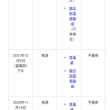
文）
聯合
財富
情報
組
（只
有英
文）
2021年12
粵語
不適用
禁毒
月9日
處
（星期四）
聯合
下午
財富
情報
組
2020年11
英語
不適用
禁毒
月16日
處