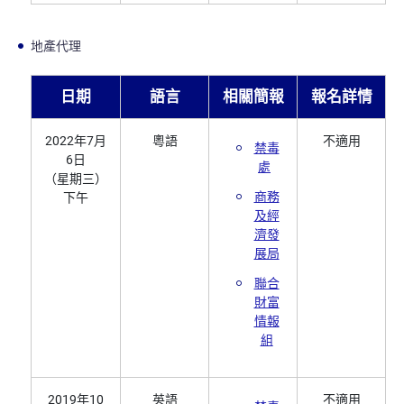
地產代理
日期
語言
相關簡報
報名詳情
2022年7月
粵語
不適用
禁毒
6日
處
（星期三）
商務
下午
及經
濟發
展局
聯合
財富
情報
組
2019年10
英語
不適用