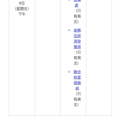
8日
處
（星期五）
（只
下午
有英
文）
商務
及經
濟發
展局
（只
有英
文）
聯合
財富
情報
組
（只
有英
文）