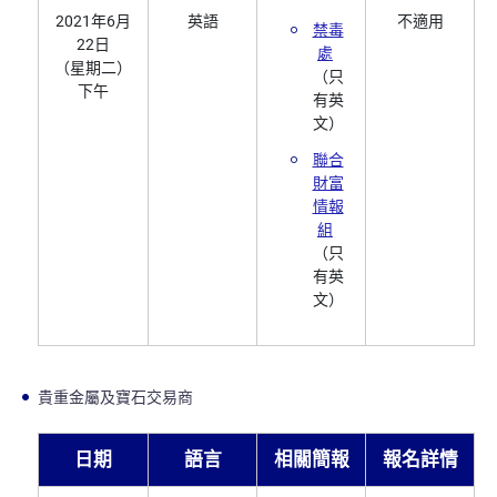
2021年6月
英語
不適用
禁毒
22日
處
（星期二）
（只
下午
有英
文）
聯合
財富
情報
組
（只
有英
文）
貴重金屬及寶石交易商
日期
語言
相關簡報
報名詳情