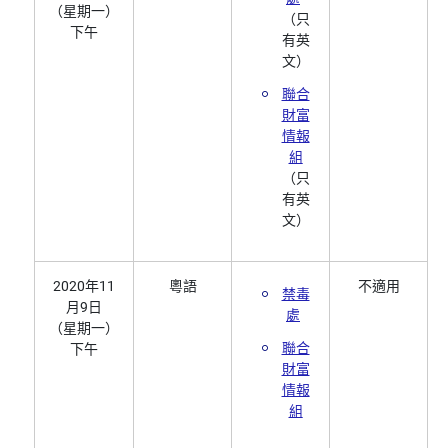
（星期一）
（只
下午
有英
文）
聯合
財富
情報
組
（只
有英
文）
2020年11
粵語
不適用
禁毒
月9日
處
（星期一）
聯合
下午
財富
情報
組