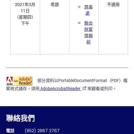
2021年3月
粵語
不適用
禁毒
11日
處
（星期四）
聯合
下午
財富
情報
組
部分資料以PortableDocumentFormat（PDF）檔
案格式儲存，須用
AdobeAcrobatReader
來觀看或列印。
聯絡我們
電話
(852) 2867 2767