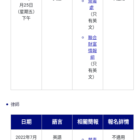
禁毒
月25日
處
（星期五）
（只
下午
有英
文）
聯合
財富
情報
組
（只
有英
文）
律師
日期
語言
相關簡報
報名詳情
2022年7月
英語
不適用
禁毒