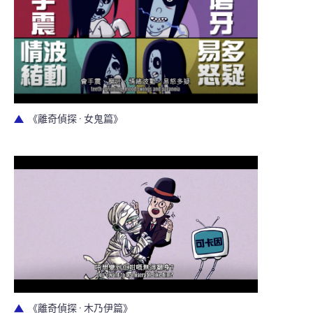
《離奇偵探 · 女鬼篇》
《離奇偵探 · 木乃伊篇》