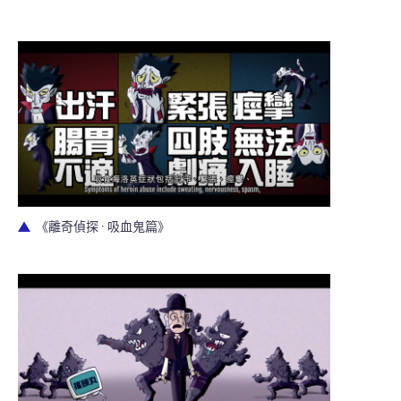
《離奇偵探 · 吸血鬼篇》