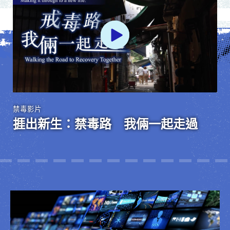
禁毒影片
捱出新生：禁毒路 我倆一起走過
19
20
21
22
23
24
25
26
27
28
29
30
31