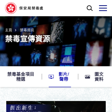
Skip to main content
打開搜索框
打開
主頁
禁毒資訊
禁毒宣傳資源
禁毒基金項目
影片/
圖文
精選
聲帶
資料