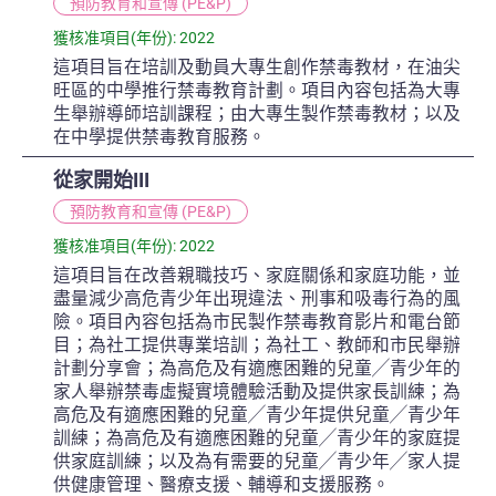
預防教育和宣傳 (PE&P)
獲核准項目(年份): 2022
這項目旨在培訓及動員大專生創作禁毒教材，在油尖
旺區的中學推行禁毒教育計劃。項目內容包括為大專
生舉辦導師培訓課程；由大專生製作禁毒教材；以及
在中學提供禁毒教育服務。
從家開始III
預防教育和宣傳 (PE&P)
獲核准項目(年份): 2022
這項目旨在改善親職技巧、家庭關係和家庭功能，並
盡量減少高危青少年出現違法、刑事和吸毒行為的風
險。項目內容包括為市民製作禁毒教育影片和電台節
目；為社工提供專業培訓；為社工、教師和市民舉辦
計劃分享會；為高危及有適應困難的兒童╱青少年的
家人舉辦禁毒虛擬實境體驗活動及提供家長訓練；為
高危及有適應困難的兒童╱青少年提供兒童╱青少年
訓練；為高危及有適應困難的兒童╱青少年的家庭提
供家庭訓練；以及為有需要的兒童╱青少年╱家人提
供健康管理、醫療支援、輔導和支援服務。