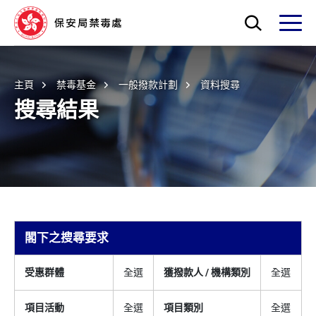
Skip to main content
打開搜索框
打開
主頁
禁毒基金
一般撥款計劃
資料搜尋
搜尋結果
閣下之搜尋要求
受惠群體
全選
獲撥款人 / 機構類別
全選
項目活動
全選
項目類別
全選