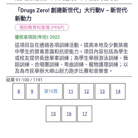
「Drugs Zero! 創建新世代」大行動V – 新世代‧
新動力
預防教育和宣傳 (PE&P)
獲核准項目(年份): 2022
這項目旨在通過各項訓練活動，提高本地及少數族裔
中學生的禁毒意識和抗逆能力。項目內容包括為學生
或校友提供長途單車訓練；為學生舉辦游泳訓練、舞
蹈訓練、合唱團訓練、粵曲訓練、寵物護理訓練；以
及為市民舉辦大嶼山耐力跑步比賽和音樂會。
結果
91-100
/
1191
8
9
第
10
頁
11
12
13
14
15
16
17