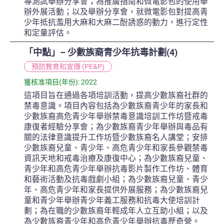
導測試舉辦分享會；為推廣指南和微電影包的使用舉
辦外展活動；以及舉辦分享會，就微電影包對提高青
少年抵抗濫用大麻和大麻二酚誘惑的動力，進行定性
和定量評估。
「中點」– 少數族裔青少年抗毒計劃(4)
預防教育和宣傳 (PE&P)
獲核准項目(年份): 2022
這項目旨在通過各項培訓活動，提高少數族裔社群的
禁毒意識。項目內容包括為少數族裔青少年的家長和
少數族裔高危青少年舉辦禁毒意識培訓工作坊暨戒毒
康復者經驗分享會；為少數族裔青少年舉辦與毒品有
關的法律意識提升工作坊暨少數族裔名人講堂；安排
少數族裔兒童、青少年、高危青少年和家長參觀禁毒
資訊天地和戒毒治療及康復中心；為少數族裔兒童、
青少年和高危青少年舉辦抗毒影片製作工作坊、體育
和藝術活動及抗毒戲劇小組；為少數族裔兒童、青少
年、高危青少年和家長提供外展服務；為少數族裔兒
童和青少年舉辦青少年義工服務和抗毒大使培訓計
劃；為在職的少數族裔年輕成年人立互助小組；以及
為少數族裔青少年和高危青少年舉辦抗毒歷奇營。