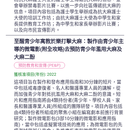
會舉辦禁毒影片比賽，以進一步向社區傳遞抗大麻的
信息。項目內容包括為護士學生舉辦成為抗大麻護士
大使的培訓工作坊；由抗大麻護士大使為中學生和家
長提供教育工作坊；為中學生和家長舉辦影片比賽；
以及向市民宣傳影片。
至醒青少年寓教於樂打擊大麻：製作由青少年主
導的微電影(附全攻略)去預防青少年濫用大麻及
大麻二酚
預防教育和宣傳 (PE&P)
獲核准項目(年份): 2022
這項目旨在製作和發布應用指南和30分鐘的短片，當
中包括戒毒康復者、名人和醫護專業人員的講解，從
而加強青少年對抵抗濫用大麻和大麻二酚的意識。短
片和應用指南將由4類持份者(青少年、學校人員、家
長和醫護專業人員)所組成的團隊研發。項目內容包括
由4類持份者所組成的聚焦小組在編寫劇本前進行背景
研究；製作微電影包(3部10分鐘的微電影和應用指
南)，當中包括虛擬實境技術的應用；為微電影包的先