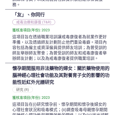
務。
「友」、你同行
戒毒治療和康復 (T&R)
獲核准項目(年份): 2023
這項目旨在透過職業培訓讓戒毒康復者為就業作更好
準備，以及透過師友計劃防止他們重染毒癖。項目內
容包括為僱主或資深僱員提供師友培訓；為曾受訓的
師友舉辦師友聚會；為曾受訓的師友和戒毒康復者舉
辦師友計劃；以及為戒毒康復者提供職業培訓。
懷孕期間服用非法藥物的婦女：關於藥物使用的
腦神經心理社會功能及其對養育子女的影響的功
能性近紅外光譜研究
研究 (R)
獲核准項目(年份): 2023
這項目旨在(i)研究懷孕前、懷孕期間和懷孕後婦女的
心理社會狀況和吸毒模式；(ii)調查吸毒母親懷孕期間