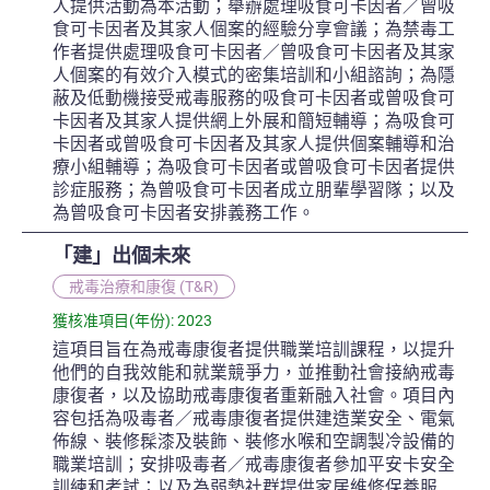
人提供活動為本活動；舉辦處理吸食可卡因者／曾吸
食可卡因者及其家人個案的經驗分享會議；為禁毒工
作者提供處理吸食可卡因者／曾吸食可卡因者及其家
人個案的有效介入模式的密集培訓和小組諮詢；為隱
蔽及低動機接受戒毒服務的吸食可卡因者或曾吸食可
卡因者及其家人提供網上外展和簡短輔導；為吸食可
卡因者或曾吸食可卡因者及其家人提供個案輔導和治
療小組輔導；為吸食可卡因者或曾吸食可卡因者提供
診症服務；為曾吸食可卡因者成立朋輩學習隊；以及
為曾吸食可卡因者安排義務工作。
「建」出個未來
戒毒治療和康復 (T&R)
獲核准項目(年份): 2023
這項目旨在為戒毒康復者提供職業培訓課程，以提升
他們的自我效能和就業競爭力，並推動社會接納戒毒
康復者，以及協助戒毒康復者重新融入社會。項目內
容包括為吸毒者／戒毒康復者提供建造業安全、電氣
佈線、裝修髹漆及裝飾、裝修水喉和空調製冷設備的
職業培訓；安排吸毒者／戒毒康復者參加平安卡安全
訓練和考試；以及為弱勢社群提供家居維修保養服