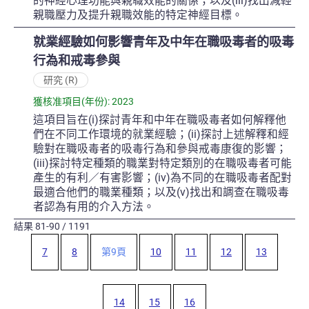
的神經心理功能與親職效能的關係；以及(iii)找出減輕
親職壓力及提升親職效能的特定神經目標。
就業經驗如何影響青年及中年在職吸毒者的吸毒
行為和戒毒參與
研究 (R)
獲核准項目(年份): 2023
這項目旨在(i)探討青年和中年在職吸毒者如何解釋他
們在不同工作環境的就業經驗；(ii)探討上述解釋和經
驗對在職吸毒者的吸毒行為和參與戒毒康復的影響；
(iii)探討特定種類的職業對特定類別的在職吸毒者可能
產生的有利／有害影響；(iv)為不同的在職吸毒者配對
最適合他們的職業種類；以及(v)找出和調查在職吸毒
者認為有用的介入方法。
結果
81-90
/
1191
7
8
第
9
頁
10
11
12
13
14
15
16