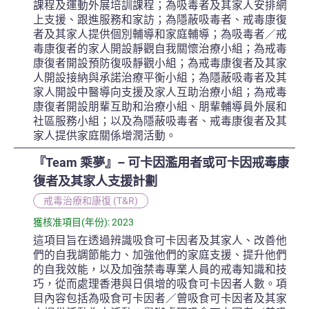
課程及運動外展培訓課程；為吸毒者及其家人安排網
上支援、跟進服務和家訪；為隱蔽吸毒者、戒毒康復
者及其家人提供個別輔導和家庭輔導；為吸毒者／戒
毒康復者的家人開設靜觀自我關懷治療小組；為戒毒
康復者開設預防復吸靜觀小組；為戒毒康復者及其家
人開設接納與承諾治療平衡小組；為隱蔽吸毒者及其
家人開設中醫導向支援及家人互助治療小組；為戒毒
康復者開設朋輩互助和治療小組、朋輩輔導員外展和
社區服務小組；以及為隱蔽吸毒者、戒毒康復者及其
家人提供家庭關係增潤活動。
『Team 乘夢』– 可卡因濫用者或可卡因戒毒康
復者及其家人支援計劃
戒毒治療和康復 (T&R)
獲核准項目(年份): 2023
這項目旨在透過辨識吸食可卡因者及其家人、改善他
們的自我調節能力、加強他們的家庭支援、提升他們
的自我效能，以及加強禁毒專業人員的戒毒知識和技
巧，從而處理香港與日俱增的吸食可卡因者人數。項
目內容包括為吸食可卡因者／曾吸食可卡因者及其家