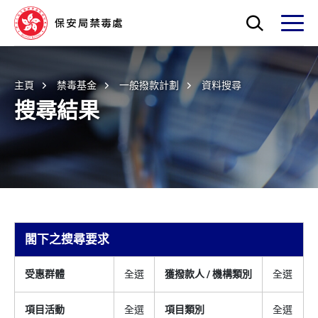
Skip to main content
打開搜索框
打開
主頁
禁毒基金
一般撥款計劃
資料搜尋
搜尋結果
閣下之搜尋要求
受惠群體
全選
獲撥款人 / 機構類別
全選
項目活動
全選
項目類別
全選