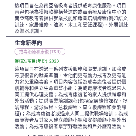
這項目旨在為南亞裔吸毒者提供戒毒康復服務。項目
內容包括為獲撥款機構營運的戒毒治療及康復中心的
南亞裔吸毒者提供就業技能和職業培訓課程(例如語文
訓練、家居維修、油漆、木工和烹飪課程)、外展訓練
及樂器培訓。
生命新導向
戒毒治療和康復 (T&R)
獲核准項目(年份): 2023
這項目旨在透過一系列支援服務和職業培訓，加強戒
毒康復者的就業準備，令他們更有動力戒毒及更有能
力避免重染毒癖。項目內容包括為戒毒康復者提供個
別輔導和建立生命重整小組；為戒毒康復者或過來人
同工提供心理支援；為戒毒康復者的家人提供輔導和
外出活動；提供職業培訓課程(包括家居維修課程、拯
溺課程、游泳課程、急救課程、直立板課程和美髮課
程)；為戒毒康復者或過來人同工提供職場培訓；為戒
毒康復者及其家人建立續顧小組和安排續顧小組外出
活動；為戒毒康復者舉辦野戰活動和戶外歷奇活動。