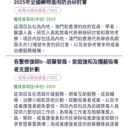
2025年全國藥物濫用防治研討會
戒毒治療和康復 (T&R)
獲核准項目(年份): 2023
這項目旨在為內地、澳門和香港的政府官員、學者、
醫護人員、研究人員和禁毒代表舉辦研討會和實地考
察。項目內容包括為內地、澳門和香港代表舉辦為期
兩天共12場發布會的研討會，以及安排考察本地戒毒
治療服務機構。
吾繫修復師II--朋輩發展、家庭復和及隱蔽吸毒
者支援計劃
戒毒治療和康復 (T&R)
獲核准項目(年份): 2023
這項目旨在透過外展服務、朋輩互助服務、成長輔
導、治療小組和其他計劃，鼓勵吸毒者戒毒，以及令
戒毒康復者避免重吸。項目內容包括為前線禁毒人員
提供六節培訓工作坊；為禁毒工作者及相關專業人
員、導師、戒毒康復者和市民舉辦戒毒康復者經驗分
享會暨畢業典禮；為戒毒康復者提供朋輩輔導員證書