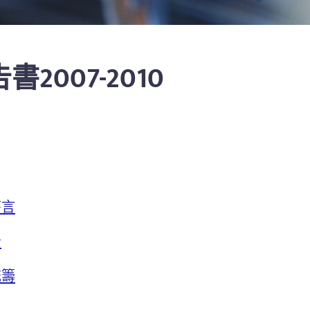
007-2010
序言
告
統籌