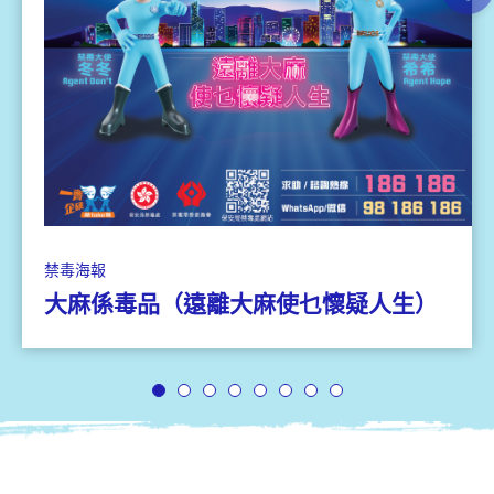
禁毒海報
大麻係毒品（遠離大麻使乜懷疑人生）
1
2
3
4
5
6
7
8