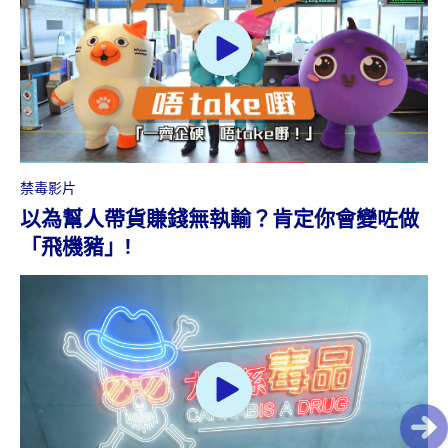
禁毒影片
以為幫人帶貨賺錢無執輸？肯定你會變咗做
「飛機豬」!