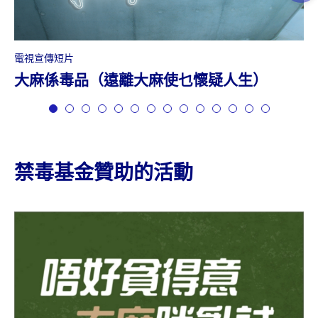
電視宣傳短片
大麻係毒品（遠離大麻使乜懷疑人生）
1
2
3
4
5
6
7
8
9
10
11
12
13
14
禁毒基金贊助的活動